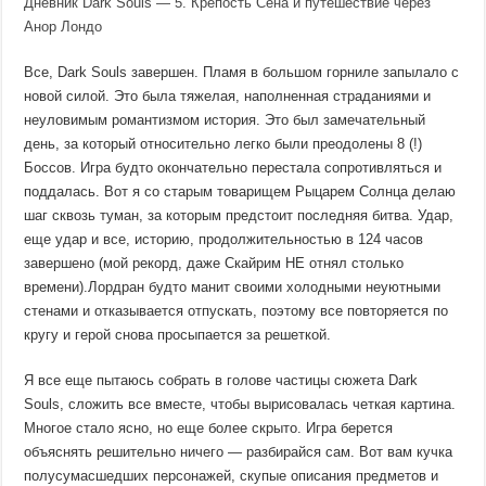
Дневник Dark Souls — 5. Крепость Сена и путешествие через
Анор Лондо
Все, Dark Souls завершен. Пламя в большом горниле запылало с
новой силой. Это была тяжелая, наполненная страданиями и
неуловимым романтизмом история. Это был замечательный
день, за который относительно легко были преодолены 8 (!)
Боссов. Игра будто окончательно перестала сопротивляться и
поддалась. Вот я со старым товарищем Рыцарем Солнца делаю
шаг сквозь туман, за которым предстоит последняя битва. Удар,
еще удар и все, историю, продолжительностью в 124 часов
завершено (мой рекорд, даже Скайрим НЕ отнял столько
времени).Лордран будто манит своими холодными неуютными
стенами и отказывается отпускать, поэтому все повторяется по
кругу и герой снова просыпается за решеткой.
Я все еще пытаюсь собрать в голове частицы сюжета Dark
Souls, сложить все вместе, чтобы вырисовалась четкая картина.
Многое стало ясно, но еще более скрыто. Игра берется
объяснять решительно ничего — разбирайся сам. Вот вам кучка
полусумасшедших персонажей, скупые описания предметов и