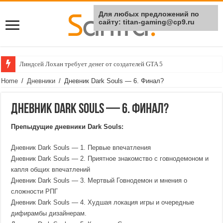
Для любых предложений по
сайту: titan-gaming@cp9.ru
Линдсей Лохан требует денег от создателей GTA 5
Home
/
Дневники
/
Дневник Dark Souls — 6. Финал?
Дневник Dark Souls — 6. Финал?
Препыдущие дневники Dark Souls:
Дневник Dark Souls — 1. Первые впечатления
Дневник Dark Souls — 2. Приятное знакомство с говнодемоном и
капля общих впечатлений
Дневник Dark Souls — 3. Мертвый Говнодемон и мнения о
сложности РПГ
Дневник Dark Souls — 4. Худшая локация игры и очередные
дифирамбы дизайнерам.