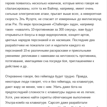
героев появилось несколько новичков, которые мягко говоря не
сбалансированы, хотя та же Вайпер, например, имеет очень
сильные электрические атаки, прыгает выше всех, а невероятная
скорость Эль Фуэрте, не спасает от измеренных до миллисекунд
атак Рю. По мере прохождения «Challenge» задач, например
таких- «навалять 10-противникам за 300 секунд», вам будут
открываться бонусы в виде видеороликов, концепт-артов,
цветных нарядов персонажей и их насмешек. Последние два
разработчики не пожалели сил и наделили каждого из
персонажей 10-ю различными раскрасками и прикольными
умениями: репликами с намеками на ничтожность противника,
потягивание, имитациями сна посреди боя, приглашениями к
действию и др..
Откровенно говоря, без геймпада будет трудно. Правда,
некоторые люди говорят, что и без геймпада, на клавиатуре,
дают жару не менее, чем с ним. Убить даже бота на
предпоследней сложности с клавиатуры задача не из легких.
Хотя, уже можно найти скрипты облегчающие выполнение
Ультра-комбо на клавиатуре. Capcom даже разработали