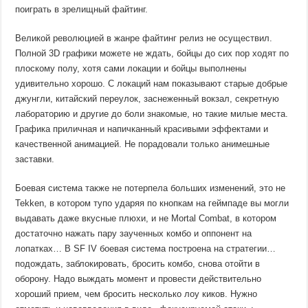
поиграть в зрелищный файтинг.
Великой революцией в жанре файтинг релиз не осуществил.
Полной 3D графики можете не ждать, бойцы до сих пор ходят по
плоскому полу, хотя сами локации и бойцы выполнены
удивительно хорошо. С локаций нам показывают старые добрые
джунгли, китайский переулок, заснеженный вокзал, секретную
лабораторию и другие до боли знакомые, но такие милые места.
Графика приличная и напичканный красивыми эффектами и
качественной анимацией. Не порадовали только анимешные
заставки.
Боевая система также не потерпела больших изменений, это не
Tekken, в котором тупо ударяя по кнопкам на геймпаде вы могли
выдавать даже вкусные плюхи, и не Mortal Combat, в котором
достаточно нажать пару заученных комбо и оппонент на
лопатках… В SF IV боевая система построена на стратегии…
подождать, заблокировать, бросить комбо, снова отойти в
оборону. Надо выждать момент и провести действительно
хороший прием, чем бросить несколько лоу киков. Нужно