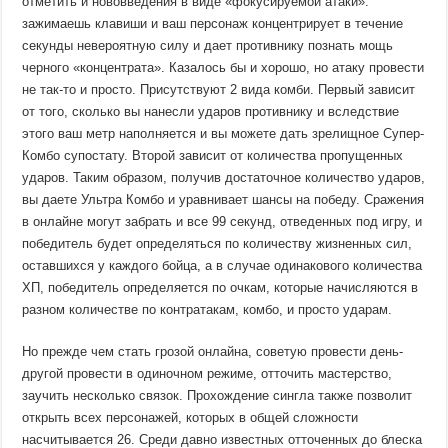
отметить и нововведения в виде «фокусируемой атаки»:
зажимаешь клавиши и ваш персонаж концентрирует в течение
секунды невероятную силу и дает противнику познать мощь
черного «концентрата». Казалось бы и хорошо, но атаку провести
не так-то и просто. Присутствуют 2 вида комби. Первый зависит
от того, сколько вы нанесли ударов противнику и вследствие
этого ваш метр наполняется и вы можете дать зрелищное Супер-
Комбо супостату. Второй зависит от количества пропущенных
ударов. Таким образом, получив достаточное количество ударов,
вы даете Ультра Комбо и уравнивает шансы на победу. Сражения
в онлайне могут забрать и все 99 секунд, отведенных под игру, и
победитель будет определяться по количеству жизненных сил,
оставшихся у каждого бойца, а в случае одинакового количества
ХП, победитель определяется по очкам, которые начисляются в
разном количестве по контратакам, комбо, и просто ударам.
Но прежде чем стать грозой онлайна, советую провести день-
другой провести в одиночном режиме, отточить мастерство,
заучить несколько связок. Прохождение сингла также позволит
открыть всех персонажей, которых в общей сложности
насчитывается 26. Среди давно известных отточенных до блеска