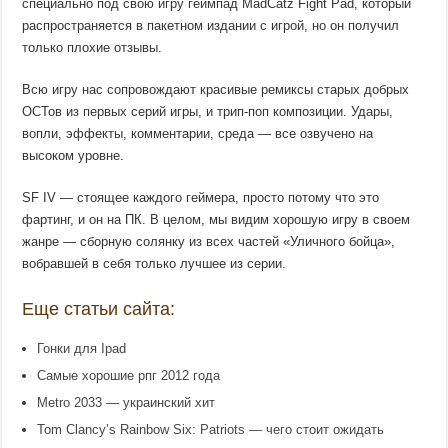
специально под свою игру геймпад MadCatz Fight Pad, который
распространяется в пакетном издании с игрой, но он получил
только плохие отзывы.
Всю игру нас сопровождают красивые ремиксы старых добрых
ОСТов из первых серий игры, и трип-поп композиции. Удары,
вопли, эффекты, комментарии, среда — все озвучено на
высоком уровне.
SF IV — стоящее каждого геймера, просто потому что это
фартинг, и он на ПК. В целом, мы видим хорошую игру в своем
жанре — сборную солянку из всех частей «Уличного бойца»,
вобравшей в себя только лучшее из серии.
Еще статьи сайта:
Гонки для Ipad
Самые хорошие рпг 2012 года
Metro 2033 — украинский хит
Tom Clancy’s Rainbow Six: Patriots — чего стоит ожидать