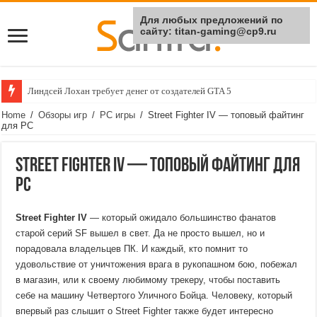
Для любых предложений по
сайту: titan-gaming@cp9.ru
Линдсей Лохан требует денег от создателей GTA 5
Home
/
Обзоры игр
/
PC игры
/
Street Fighter IV — топовый файтинг
для PC
Street Fighter IV — топовый файтинг для
PC
Street Fighter IV
— который ожидало большинство фанатов
старой серий SF вышел в свет. Да не просто вышел, но и
порадовала владельцев ПК. И каждый, кто помнит то
удовольствие от уничтожения врага в рукопашном бою, побежал
в магазин, или к своему любимому трекеру, чтобы поставить
себе на машину Четвертого Уличного Бойца. Человеку, который
впервый раз слышит о Street Fighter также будет интересно