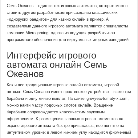
Семь Океанов – один из тех игровых автоматов, которые можно
ставить другим разработчикам при создании классических
«одноруких бандитов» для казино онлайн в пример. А
создателями данного игрового автомата являются специалисты
компании Microgaming, одного из ведущих разработчиков
программного обеспечения для виртуальных игорных заведений.
Интерфейс игрового
автомата онлайн Семь
Океанов
Как и все традиционные
игровые онлайн автоматы
, игровой
автомат Семь Океанов имеет простенькое устройство – всего три
барабана и одну линию выплат. На сайте igrovyeavtomaty-x.com,
можно найти массу подобных слотов онлайн. Вращение
барабанов сопровождается классическим звуковым
оформлением. К размещению главных игровых элементов на
экране игрового автомата быстро привыкаешь, все понятно на
интуитивном уровне: в левом нижнем углу находится фирменный