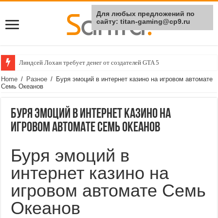
Для любых предложений по
сайту: titan-gaming@cp9.ru
Линдсей Лохан требует денег от создателей GTA 5
Home
/
Разное
/
Буря эмоций в интернет казино на игровом автомате
Семь Океанов
Буря эмоций в интернет казино на
игровом автомате Семь Океанов
Буря эмоций в
интернет казино на
игровом автомате Семь
Океанов