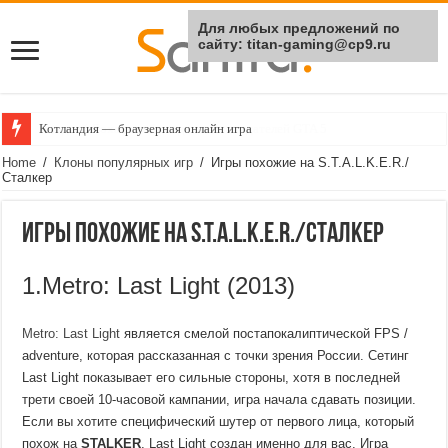
Для любых предложений по
сайту: titan-gaming@cp9.ru
Котландия — браузерная онлайн игра
Home
/
Клоны популярных игр
/
Игры похожие на S.T.A.L.K.E.R./
Сталкер
Игры похожие на S.T.A.L.K.E.R./Сталкер
1.Metro: Last Light (2013)
Metro: Last Light
является смелой постапокалиптической FPS /
adventure, которая рассказанная с точки зрения России. Сетинг
Last Light показывает его сильные стороны, хотя в последней
трети своей 10-часовой кампании, игра начала сдавать позиции.
Если вы хотите специфический шутер от первого лица, который
похож на
STALKER
, Last Light создан именно для вас. Игра