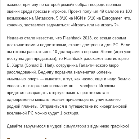
важное, причину по которой ремейк собрал посредственные
оценки среди прессы и игроков. Проект получил 49 баллов из 100
возможных на Metascore, 5.8/10 на ИGN и 5/10 на Eurogamer, что,
конечно, заставляет задуматься: «Играть или не играть ?».
Недавно стало известно, что Flashback 2013, со всеми своими
достоинствами и недостатками, станет доступен и для РС. Если
вы готовы расстаться с 10 долларами в сервисе Steam (игра уже
доступна для предзаказа), то Flashback расскажет вам историю
Б. Харта (Conrad B. Hart), сотрудника Галактического бюро
расследований. Беднягу поразила знаменитая болезнь
«мыльных опер» — амнезия, а тут, как назло, еще и надо Землю
спасать от вторжения инопланетян — морфиев. Игрокам
придется возвращать стертую память протагониста и
одновременно мешать планам пришельцев по уничтожению
родной планеты. Отправиться в путешествие по киберпанковой
вселенной РС можно будет 1 октября.
Давайте зарубимося в чудові
симулятори
з відмінною графікою!