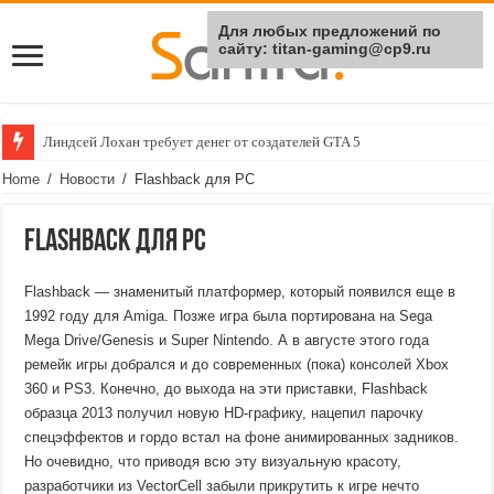
Для любых предложений по
сайту: titan-gaming@cp9.ru
Линдсей Лохан требует денег от создателей GTA 5
Home
/
Новости
/
Flashback для РС
Flashback для РС
Flashback — знаменитый платформер, который появился еще в
1992 году для Amiga. Позже игра была портирована на Sega
Mega Drive/Genesis и Super Nintendo. А в августе этого года
ремейк игры добрался и до современных (пока) консолей Xbox
360 и PS3. Конечно, до выхода на эти приставки, Flashback
образца 2013 получил новую HD-графику, нацепил парочку
спецэффектов и гордо встал на фоне анимированных задников.
Но очевидно, что приводя всю эту визуальную красоту,
разработчики из VectorCell забыли прикрутить к игре нечто